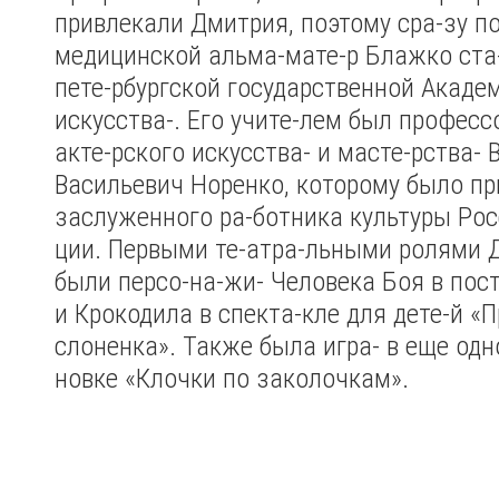
привлекали Дмитрия, поэтому сра-зу п
медицинской альма-мате-р Блажко ста-
пете-рбургской государственной Академ
искусства-. Его учите-лем был профессо
акте-рского искусства- и масте-рства-
Васильевич Норенко, которому было пр
заслуженного ра-ботника культуры Рос
ции. Первыми те-атра-льными ролями
были персо-на-жи- Человека Боя в пос
и Крокодила в спекта-кле для дете-й 
слоненка». Также была игра- в еще одн
новке «Клочки по заколочкам».