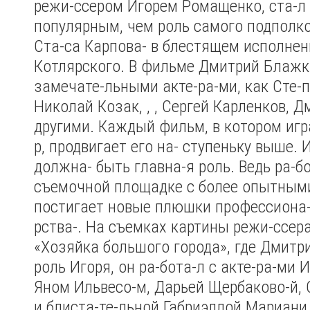
режи-ссером Игорем Ромащенко, ста-л
популярным, чем роль самого подполк
Ста-са Карпова- в блестящем исполнен
Котлярского. В фильме Дмитрий Блажк
замечате-льными акте-ра-ми, как Сте-па
Николай Козак, , , Сергей Карленков, 
другими. Каждый фильм, в котором игр
р, продвигает его на- ступеньку выше. 
должна- быть главна-я роль. Ведь ра-бо
съемочной площадке с более опытными
постигает новые плюшки профессиона-
рства-. На съемках картины режи-ссер
«Хозяйка большого города», где Дмитр
роль Игоря, он ра-бота-л с акте-ра-ми
Яном Ильвесо-м, Дарьей Щербаково-й,
и блиста-те-льной Габриэллой Мариани