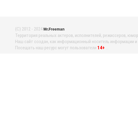
{С} 2012 - 2024
Mr.Freeman
Территория реальных актеров, исполнителей, режиссеров, юмори
Наш сайт создан, как информационный носитель информации и н
Посещать наш ресурс могут пользователи
14+
...