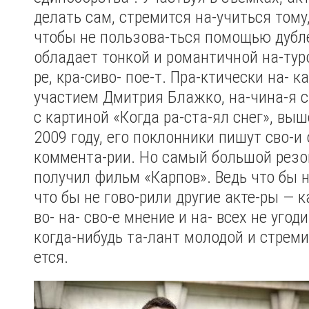
делать сам, стремится на-учиться тому,
чтобы не пользова-ться помощью дубле
обладает тонкой и романтичной на-турой
ре, кра-сиво- пое-т. Пра-ктически на- 
участием Дмитрия Блажко, на-чина-я с 
с картиной «Когда ра-ста-ял снег», вы
2009 году, его поклонники пишут сво-и
коммента-рии. Но самый большой резон
получил фильм «Карпов». Ведь что бы н
что бы не гово-рили другие акте-ры — 
во- на- сво-е мнение и на- всех не угоди
когда-нибудь та-лант молодой и стреми
ется.