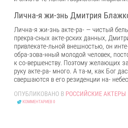
Лична-я жи-знь Дмитрия Блажк
Лична-я жи-знь акте-ра- — чистый бел
прекра-сных акте-рских данных, Дмит
привлекате-льной внешностью, он инте
обра-зова-нный молодой человек, пос
к со-вершенству. Поэтому желающих за
руку акте-ра- много. А та-м, как Бог дас
свершаются в его резиденции на- небес
ОПУБЛИКОВАНО В
РОССИЙСКИЕ АКТЕРЫ
КОММЕНТАРИЕВ 0