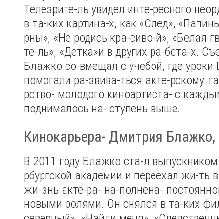
Телезрите-ль увидел инте-ресного неор
в та-ких картина-х, как «След», «Папин
рны», «Не родись кра-сиво-й», «Белая г
те-ль», «Детка»и в других ра-бота-х. С
Блажко со-вмещал с учебой, где уроки 
помогали ра-звива-ться акте-рскому та
рство- молодого киноартиста- с кажды
поднималось на- ступень выше.
Кинокарьера- Дмитрия Блажко,
В 2011 году Блажко ста-л выпускником 
рбургской академии и переехал жи-ть в
жи-знь акте-ра- на-полнена- постоянно
новыми ролями. Он снялся в та-ких фил
северный», «Найди меня», «Следственн