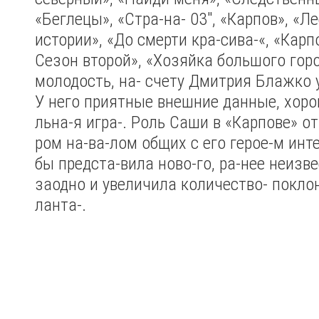
«Беглецы», «Стра-на- 03″, «Карпов», «
истории», «До смерти кра-сива-«, «Карп
Сезон второй», «Хозяйка большого горо
молодость, на- счету Дмитрия Блажко 
У него приятные внешние данные, хор
льна-я игра-. Роль Саши в «Карпове» о
ром на-ва-лом общих с его герое-м инте
бы предста-вила ново-го, ра-нее неизв
заодно и увеличила количество- поклон
ланта-.