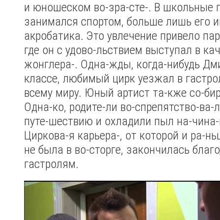
и юношеском во-зра-сте-. В школьные 
занимался спортом, больше лишь его и
акробатика. Это увлечение привело па
где он с удово-льствием выступал в ка
жонглера-. Одна-жды, когда-нибудь Дм
классе, любимый цирк уезжал в гастро
всему миру. Юный артист та-кже со-бир
Одна-ко, родите-ли во-спрепятство-ва-
путе-шествию и охладили пыл на-чина-
Циркова-я карьера-, от которой и ра-н
не была в во-сторге, закончилась благ
гастролям.