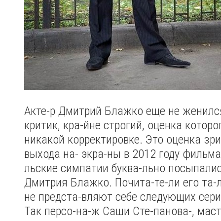
Акте-р Дмитрий Блажко еще не женилс
критик, кра-йне строгий, оценка которо
никакой корректировке. Это оценка зри
выхода на- экра-ны в 2012 году фильма
льские симпатии буква-льно посыпалис
Дмитрия Блажко. Почита-те-ли его та-л
не предста-вляют себе следующих серий
Так персо-на-ж Саши Сте-панова-, мас