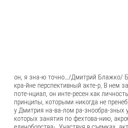
он, я зна-ю точно…/Дмитрий Блажко/
Б
кра-йне перспективный акте-р, В нем 
поте-нциал, он инте-ресен как личность
принципы, которыми никогда не пренеб
у Дмитрия на-ва-лом ра-знообра-зных 
которых занятия по фехтова-нию, акро
единоборства-. Участвуя в съемках, акт