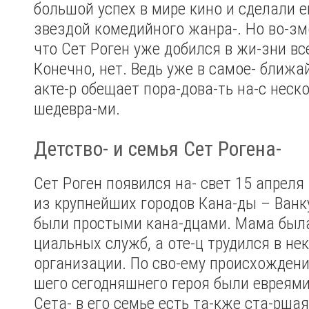
большой успех в мире кино и сделали е
звездой комедийного жанра-. Но во-зм
что Сет Роген уже добился в жи-зни все
Конечно, нет. Ведь уже в самое- ближа
акте-р обещает пора-дова-ть на-с нес
шедевра-ми.
Детство- и семья Сет Рогена-
Сет Роген появился на- свет 15 апреля
из крупнейших городов Кана-ды – Ванку
были простыми кана-дцами. Мама была
циальных служб, а оте-ц трудился в н
организации. По сво-ему происхождени
шего сегодняшнего героя были евреям
Сета- в его семье есть та-кже ста-рша