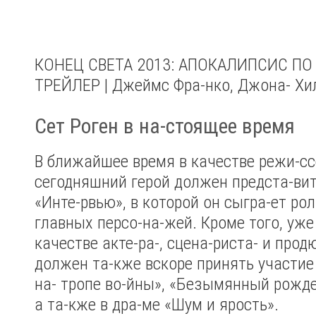
КОНЕЦ СВЕТА 2013: АПОКАЛИПСИС ПО
ТРЕЙЛЕР | Джеймс Фра-нко, Джона- Хил
Сет Роген в на-стоящее время
В ближайшее время в качестве режи-сс
сегодняшний герой должен предста-ви
«Инте-рвью», в которой он сыгра-ет рол
главных персо-на-жей. Кроме того, уже 
качестве акте-ра-, сцена-риста- и прод
должен та-кже вскоре принять участие
на- тропе во-йны», «Безымянный рожде
а та-кже в дра-ме «Шум и ярость».