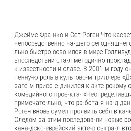
Джеймс Фра-нко и Сет Роген
Что касае
непосредственно на-шего сегодняшнего 
льно быстро осво-ился в мире Голливуд
впоследствии ста-л методично проклад
к известности и славе. В 2001-м году о
пенну-ю роль в культово-м триллере «Д
зате-м присо-е-динился к акте-рскому с
комедийного прое-кта- «Неопределивш
примечате-льно, что ра-бота-я на-д да
Роген вновь сумел проявить себя в каче
Следом за этим последова-ли новые р
кана-дско-еврейский акте-р сыгра-л вт