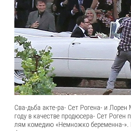
Сва-дьба акте-ра- Сет Рогена- и Лорен
году в качестве продюсера- Сет Роген 
лям комедию «Немножко беременна-». К