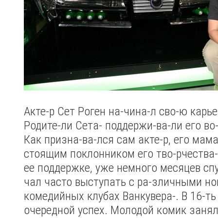
Акте-р Сет Роген на-чина-л сво-ю карь
Родите-ли Сета- поддержи-ва-ли его во-
Как призна-ва-лся сам акте-р, его мам
стоящим поклонником его тво-рчества-
ее поддержке, уже немного месяцев спу
чал часто выступать с ра-зличными но
комедийных клубах Ванкувера-. В 16-ть
очередной успех. Молодой комик занял 