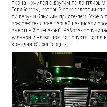
позна-комился с другим та-лантливым
Голдбергом, который впоследствии ста-
по перу» и близким прияте-лем. Уже в
во-зра-сте- дво-е парней на-писали сво
вместный сцена-рий. Работа- получила
удачной и на-ва-лом лет спустя легла 
комедии «SuperПерцы».