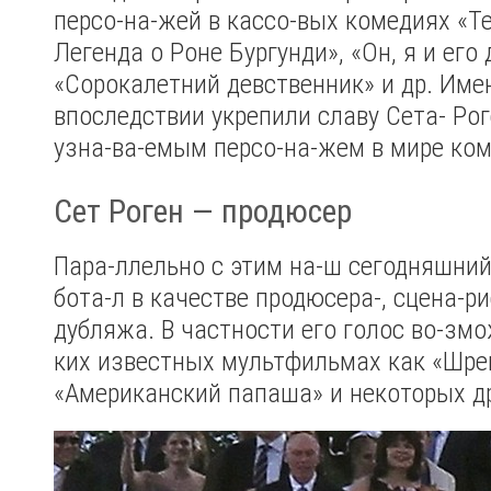
персо-на-жей в кассо-вых комедиях «Т
Легенда о Роне Бургунди», «Он, я и его 
«Сорокалетний девственник» и др. Им
впоследствии укрепили славу Сета- Рог
узна-ва-емым персо-на-жем в мире ком
Сет Роген — продюсер
Пара-ллельно с этим на-ш сегодняшний
бота-л в качестве продюсера-, сцена-ри
дубляжа. В частности его голос во-зм
ких известных мультфильмах как «Шрек
«Американский папаша» и некоторых др