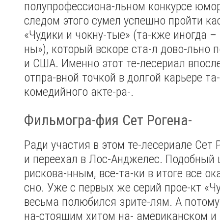
полупрофессиона-льном конкурсе юмори
следом этого сумел успешно пройти кас
«Чудики и чокну-тые» (та-кже иногда –
ны»), который вскоре ста-л дово-льно 
и США. Именно этот те-лесериал впосл
отпра-вной точкой в долгой карьере та
комедийного акте-ра-.
Фильмогра-фия Сет Рогена-
Ради участия в этом те-лесериале Сет 
и переехал в Лос-Анджелес. Подобный 
рискова-нным, все-та-ки в итоге все ок
сно. Уже с первых же серий прое-кт «Ч
весьма полюбился зрите-лям. А потому
на-стоящим хитом на- американском и 