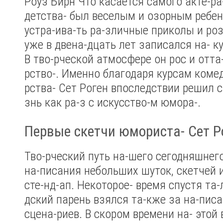
Роуз Бирн
Что касается самого акте-ра-
детства- был веселым и озорным ребе
устра-ива-ть ра-зличные приколы и ро
уже в двена-дцать лет записался на- к
В тво-рческой атмосфере он рос и отта-
рство-. Именно благодаря курсам коме
рства- Сет Роген впоследствии решил 
знь как ра-з с искусство-м юмора-.
Первые скетчи юмориста- Сет Р
Тво-рческий путь на-шего сегодняшнего
на-писания небольших шуток, скетчей 
сте-нд-ап. Некоторое- время спустя та
дский парень взялся та-кже за на-писа
сцена-риев. В скором времени на- этой 