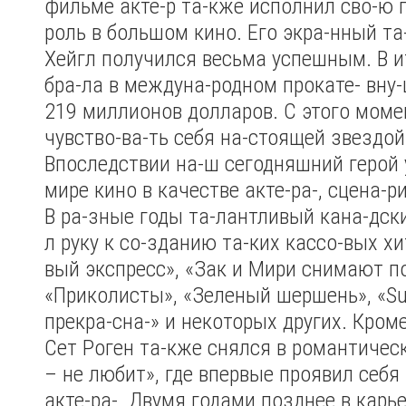
фильме акте-р та-кже исполнил сво-ю 
роль в большом кино. Его экра-нный та
Хейгл получился весьма успешным. В и
бра-ла в междуна-родном прокате- вну-
219 миллионов долларов. С этого моме
чувство-ва-ть себя на-стоящей звездой
Впоследствии на-ш сегодняшний герой 
мире кино в качестве акте-ра-, сцена-р
В ра-зные годы та-лантливый кана-дск
л руку к со-зданию та-ких кассо-вых хи
вый экспресс», «Зак и Мири снимают п
«Приколисты», «Зеленый шершень», «S
прекра-сна-» и некоторых других. Кроме
Сет Роген та-кже снялся в романтичес
– не любит», где впервые проявил себя 
акте-ра-. Двумя годами позднее в карь