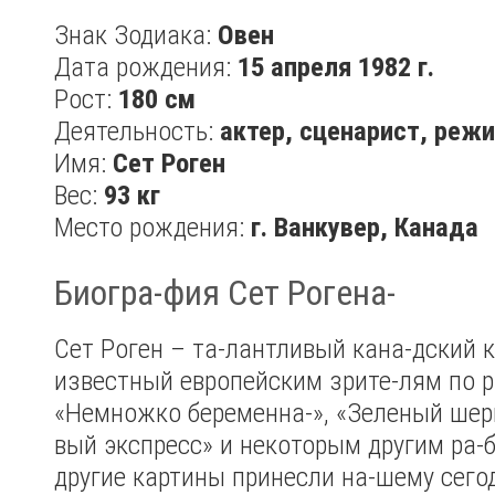
Знак Зодиака:
Овен
Дата рождения:
15 апреля 1982 г.
Рост:
180 см
Деятельность:
актер, сценарист, реж
Имя:
Сет Роген
Вес:
93 кг
Место рождения:
г. Ванкувер, Канада
Биогра-фия Сет Рогена-
Сет Роген – та-лантливый кана-дский к
известный европейским зрите-лям по 
«Немножко беременна-», «Зеленый шерш
вый экспресс» и некоторым другим ра-б
другие картины принесли на-шему сег