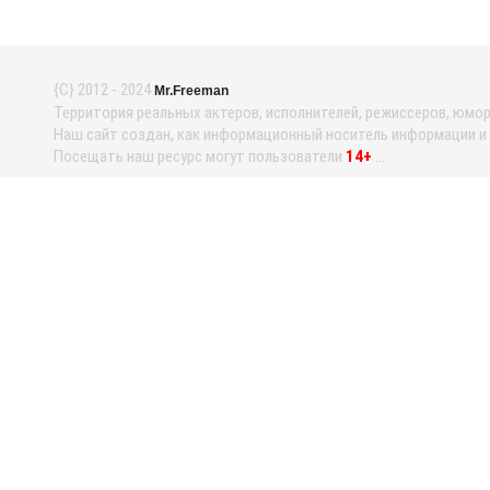
{С} 2012 - 2024
Mr.Freeman
Территория реальных актеров, исполнителей, режиссеров, юмори
Наш сайт создан, как информационный носитель информации и н
Посещать наш ресурс могут пользователи
14+
...