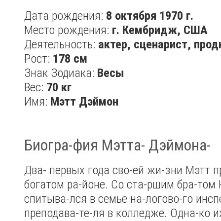
Дата рождения:
8 октября 1970 г.
Место рождения:
г. Кембридж, США
Деятельность:
актер, сценарист, про
Рост:
178 см
Знак Зодиака:
Весы
Вес:
70 кг
Имя:
Мэтт Дэймон
Биогра-фия Мэтта- Дэймона-
Два- первых года сво-ей жи-зни Мэтт п
богатом ра-йоне. Со ста-ршим бра-том 
спитыва-лся в семье на-логово-го инсп
преподава-те-ля в колледже. Одна-ко и