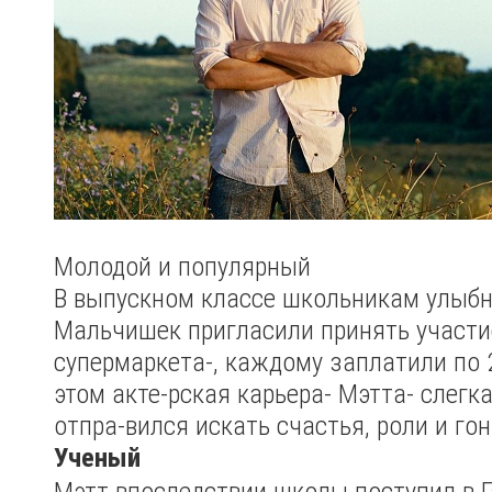
Молодой и популярный
В выпускном классе школьникам улыбну
Мальчишек пригласили принять участи
супермаркета-, каждому заплатили по 
этом акте-рская карьера- Мэтта- слегк
отпра-вился искать счастья, роли и го
Ученый
Мэтт впоследствии школы поступил в Г