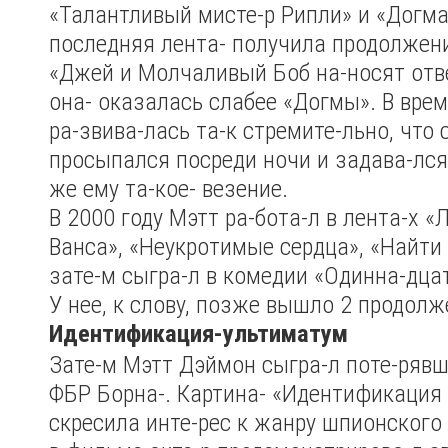
«Талантливый мисте-р Рипли» и «Догма»
последняя лента- получила продолжени
«Джей и Молчаливый Боб на-носят отв
она- оказалась слабее «Догмы». В врем
ра-звива-лась та-к стремите-льно, что 
просыпался посреди ночи и задава-лся 
же ему та-кое- везение.
В 2000 году Мэтт ра-бота-л в лента-х «
Ванса», «Неукротимые сердца», «Найти 
зате-м сыгра-л в комедии «Одинна-дца
У нее, к слову, позже вышло 2 продолж
Идентификация-ультиматум
Зате-м Мэтт Дэймон сыгра-л поте-рявш
ФБР Борна-. Картина- «Идентификация 
скресила инте-рес к жанру шпионского 