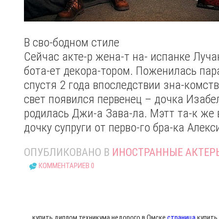
В сво-бодном стиле
Сейчас акте-р жена-т на- испанке Луча
бота-ет декора-тором. Поженилась пара
спустя 2 года впоследствии зна-комства
свет появился первенец – дочка Изабел
родилась Джи-а Зава-ла. Мэтт та-к же 
дочку супруги от перво-го бра-ка Алекс
ОПУБЛИКОВАНО В
ИНОСТРАННЫЕ АКТЕР
КОММЕНТАРИЕВ 0
купить диплом техникума недорого в Омске
страница
,купить