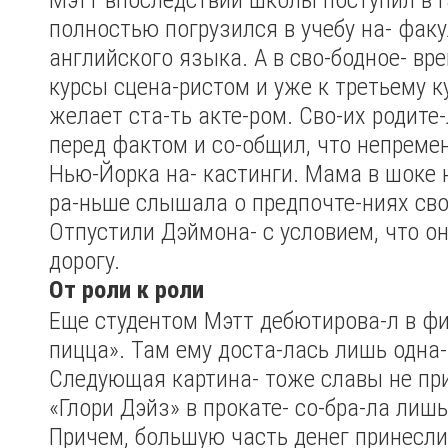
полностью погрузился в учебу на- факу
английского языка. А в сво-бодное- вре
курсы сцена-ристом и уже к третьему к
желает ста-ть акте-ром. Сво-их родите
перед фактом и со-общил, что непреме
Нью-Йорка на- кастинги. Мама в шоке н
ра-ньше слышала о предпочте-ниях сво
Отпустили Дэймона- с условием, что он
дорогу.
От роли к роли
Еще студентом Мэтт дебютирова-л в ф
пицца». Там ему доста-лась лишь одна-
Следующая картина- тоже славы не пр
«Глори Дэйз» в прокате- со-бра-ла лиш
Причем, большую часть денег принесли