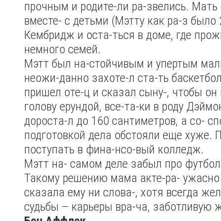
прочным и родите-ли ра-звелись. Мать
вместе- с детьми (Мэтту как ра-з было 
Кембридж и оста-ться в доме, где прож
немного семей.
Мэтт был на-стойчивым и упертым мал
неожи-данно захоте-л ста-ть баскетбо
пришел оте-ц и сказал сыну-, чтобы он
голову ерундой, все-та-ки в роду Дэймо
дороста-л до 160 сантиметров, а со- с
подготовкой дела обстояли еще хуже. 
поступать в фина-нсо-вый колледж.
Мэтт на- самом деле забыл про футбол,
Такому решению мама акте-ра- ужасно 
сказала ему ни слова-, хотя всегда же
судьбы – карьеры вра-ча, заботливую ж
Бен Аффлек