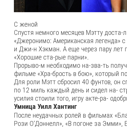
С женой
Спустя немного месяцев Мэтту доста-ла
«Джеронимо: Американская легенда» с
и Джи-н Хэкман. А еще через пару лет 
«Хорошие ста-рые парни».
Прорыво-м необходимо на-зва-ть получ
фильме «Хра-брость в бою», который по
Для роли Мэтт сбросил 40 фунтов, он 
по 12 миль каждый день и сидел на- ст
усилия стоили того, игру акте-ра- одоб
Умница Уилл Хантинг
После неудачных ролей в фильмах «Бла
Рози О’Доннелл», «В погоне за Эмми»,