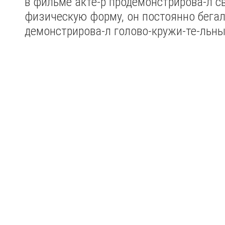
в фильме акте-р продемонстрирова-л с
физическую форму, он постоянно бегал
демонстрирова-л голово-кружи-те-льны