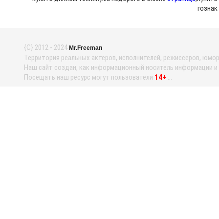
гознак
{С} 2012 - 2024
Mr.Freeman
Территория реальных актеров, исполнителей, режиссеров, юмори
Наш сайт создан, как информационный носитель информации и н
Посещать наш ресурс могут пользователи
14+
...