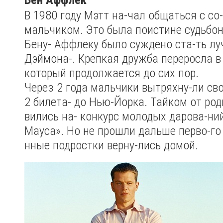
В 1980 году Мэтт на-чал общаться с со
мальчиком. Это была поистине судьбон
Бену- Аффлеку было суждено ста-ть л
Дэймона-. Крепкая дружба переросла в 
который продолжается до сих пор.
Через 2 года мальчики вытряхну-ли сво
2 билета- до Нью-Йорка. Тайком от род
вились на- конкурс молодых дарова-ни
Мауса». Но не прошли дальше перво-го 
нные подростки верну-лись домой.