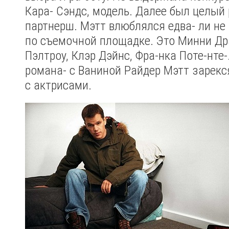
Кара- Сэндс, модель. Далее был целый
партнерш. Мэтт влюблялся едва- ли не
по съемочной площадке. Это Минни Дра
Пэлтроу, Клэр Дэйнс, Фра-нка Поте-нте-
романа- с Ваниной Райдер Мэтт зарекс
с актрисами.