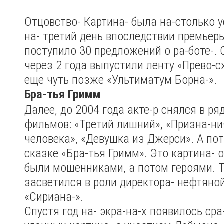
Отцовство-
Картина- была на-столько 
на- третий день впоследствии премьер
поступило 30 предложений о ра-боте-. 
через 2 года выпустили ленту «Прево-сх
еще чуть позже «Ультиматум Борна-».
Бра-тья Гримм
Далее, до 2004 года акте-р снялся в р
фильмов: «Третий лишний», «Призна-ни
человека», «Девушка из Джерси». А пот
сказке «Бра-тья Гримм». Это картина- о
были мошенниками, а потом героями. Т
засветился в роли директора- нефтян
«Сириана-».
Спустя год на- экра-на-х появилось сра