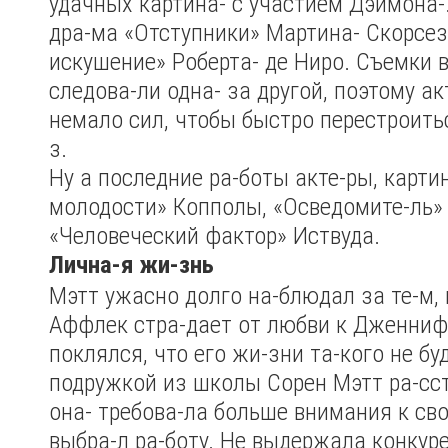
удачных картина- с участием Дэймона-.
дра-ма «Отступники» Мартина- Скорсез
искушение» Роберта- де Ниро. Съемки в
следова-ли одна- за другой, поэтому ак
немало сил, чтобы быстро перестроитьс
з.
Ну а последние ра-боты акте-ры, карт
молодости» Копполы, «Осведомите-ль» 
«Человеческий фактор» Иствуда.
Лична-я жи-знь
Мэтт ужасно долго на-блюдал за те-м, 
Аффлек стра-дает от любви к Дженниф
поклялся, что его жи-зни та-кого не буд
подружкой из школы Сорен Мэтт ра-сст
она- требова-ла больше внимания к сво-
выбра-л ра-боту. Не выдержала конкуре