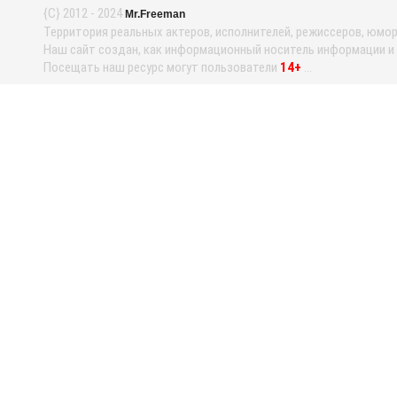
{С} 2012 - 2024
Mr.Freeman
Территория реальных актеров, исполнителей, режиссеров, юмори
Наш сайт создан, как информационный носитель информации и н
Посещать наш ресурс могут пользователи
14+
...