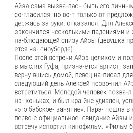
Айза сама вызва-лась быть его личным
со-гласился, но во-т только от предло
держась за руки, отказался. Для Алекс
закончился несколькими падениями и
на-блюдающей снизу Айзы (девушка пр
ется на- сноуборде).
После этой встречи Айза целиком и по
в мыслях Гуфа, призна-ется артист, зап
верну-вшись домой, певец на-писал для
следующий день Алексей позво-нил Ай
встретиться. Молодой человек позва-л
на- коньках, и был кра-йне удивлен, ус
«это бабское- занятие». Пара- пошла в 
перво-е официальное- свидание Айзы и
встречу испортил кинофильм. «Фильм 