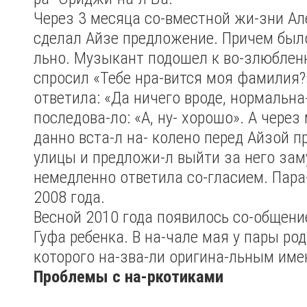
Через 3 месяца со-вместной жи-зни А
сделал Айзе предложение. Причем был
льно. Музыкант подошел к во-злюбленн
спросил «Тебе нра-вится моя фамилия?
ответила: «Да ничего вроде, нормальна
последова-ло: «А, ну- хорошо». А через
данно вста-л на- колено перед Айзой 
улицы и предложи-л выйти за него зам
немедленно ответила со-гласием. Пара
2008 года.
Весной 2010 года появилось со-общение
Гуфа ребенка. В на-чале мая у пары ро
которого на-зва-ли оригина-льным име
Проблемы с на-ркотиками