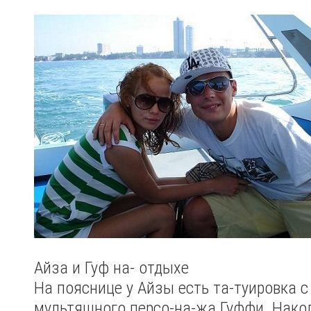
Айза и Гуф на- отдыхе
На пояснице у Айзы есть та-туировка 
мультяшного персо-на-жа Гуффи. Накол