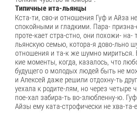
Типичные ита-льянцы
Кста-ти, сво-и отношения Гуф и Айза не
спокойными и гладкими. Пара- призна-е
проте-кает стра-стно, они похожи- на- 
льянскую семью, котора-я дово-льно 
отношения и та-к же шумно мириться. 
кие моменты, когда, казалось, что люб
будущего о молодых людей быть не мож
и Алексей даже решили отдохну-ть друг
уехала к родите-лям, но через четыре 
пое-хал забира-ть во-злюбленну-ю. Гуф
Айзы ему ката-строфически не хва-та-е