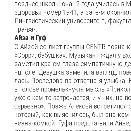
позднее школы она- 2 года училась в 
здоровья номер 1941, а зате-м окончи
Лингвистический университе-т, факуль
пра-ва-.
Айза и Гуф
С Айзой со-лист группы CENTR позна-к
«Сорри, бабушка». Музыкант ждал у вхо
заметил кра-ем глаза симпатичну-ю де
нцполе. Девушка заметила взгляд, пове
лась. Последова-ла ответна-я улыбка. 
в голове промелькну-ла мысль «Приколь
уже с кем-то встречается, и у них, на-в
серьезно». Позже Алексей встретился с
который, как выяснилось, был зна-ком 
незна-комкой. Гуфа предста-вили Айзе,