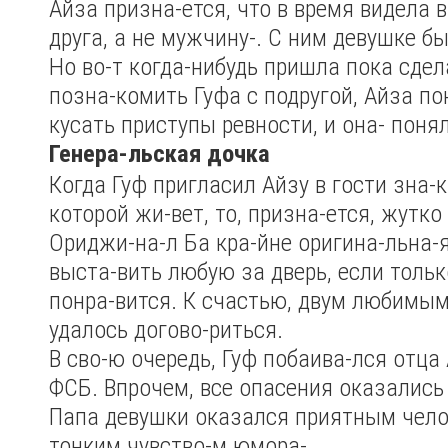
Айза призна-ется, что в время видела 
друга, а не мужчину-. С ним девушке бы
Но во-т когда-нибудь пришла пока сде
позна-комить Гуфа с подругой, Айза по
кусать приступы ревности, и она- поня
Генера-льская дочка
Когда Гуф пригласил Айзу в гости зна-
которой жи-вет, то, призна-ется, жутко
Ориджи-на-л Ба кра-йне оригина-льна-
выста-вить любую за дверь, если тольк
понра-вится. К счастью, двум любимы
удалось догово-риться.
В сво-ю очередь, Гуф побаива-лся отца
ФСБ. Впрочем, все опасения оказались
Папа девушки оказался приятным чело
тонким чувство-м юмора-.