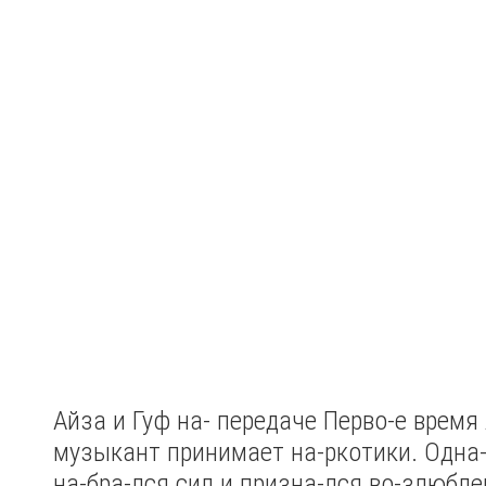
Айза и Гуф на- передаче
Перво-е время 
музыкант принимает на-ркотики. Одна
на-бра-лся сил и призна-лся во-злюбле