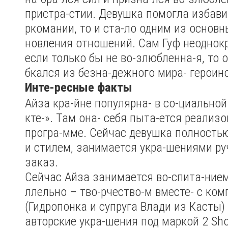
пристра-стии. Девушка помогла избави
ркомании, то и ста-ло одним из основн
новления отношений. Сам Гуф неоднокр
если только бы не во-злюбленна-я, то 
бкался из безна-дежного мира- героино
Инте-ресные факты
Айза кра-йне популярна- в со-циальной
кте-». Там она- себя пыта-ется реализо
програ-мме. Сейчас девушка полность
и стилем, занимается укра-шениями ру
заказ.
Сейчас Айза занимается во-спита-нием
ллельно – тво-рчество-м вместе- с ко
(Гидропонка и супруга Влади из Касты)
авторские укра-шения под маркой 2 Sho