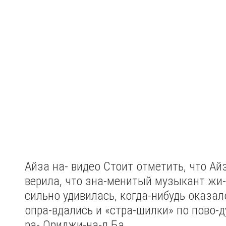
Айза на- видео
Стоит отметить, что Ай
верила, что зна-менитый музыкант жи-
сильно удивилась, когда-нибудь оказал
опра-вдались и «стра-шилки» по пово-д
ра- Ориджи-на-л Ба.