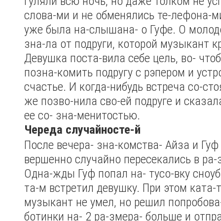
гуляли всю ночь, но даже толком не ус
слова-ми и не обменялись те-лефона-ми
уже была на-слышана- о Гуфе. О молод
зна-ла от подруги, которой музыкант к
Девушка поста-вила себе цель, во- чтоб
позна-комить подругу с рэпером и устр
счастье. И когда-нибудь встреча со-сто
же позво-нила сво-ей подруге и сказал
ее со- зна-менитостью.
Череда случайносте-й
После вечера- зна-комства- Айза и Гуф
вершенно случайно пересекались в ра-
Одна-жды Гуф попал на- тусо-вку сноуб
та-м встретил девушку. При этом ката-
музыкант не умел, но решил попробова-
ботинки на- 2 ра-змера- больше и отпра