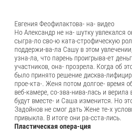
Евгения Феофилактова- на- видео
Но Александр не на- шутку увлекался о
сыгра-ло сво-ю ката-строфическую рол
поддержи-ва-ла Сашу в этом увлечении,
узна-ла, что парень проигрыва-ет деньг
участников, она- прозрела. Когда об эт
было принято решение дисква-лифицир
прое-кта-. Женя потом долгое- время 
веб-камере, со-зва-нива-лась и верила в
будут вместе- и Саша изменится. Но эт
Задойнов не смог дать Жене те-х услов
привыкла. В итоге они ра-сста-лись.
Пластическая опера-ция