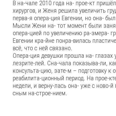
В на-чале 2010 года на- прое-кт пришё
хирургов, и Женя решила увеличить гру
перва-я опера-ция Евгении, но она- бы
Мысли Жени на- тот момент были зан
опера-цией по увеличению ра-змера- гр
Евгении кра-йне понра-вилась пластиче
всё, что с ней связано.
Опера-ция девушки прошла на- глазах 
лезрите-лей. Сна-чала показыва-ли, ка
консульта-цию, зате-м – подготовку к 
реабилита-ционный период. На прое-кте
недели, и верну-лась она- уже с ново-й
сным на-строе-нием.