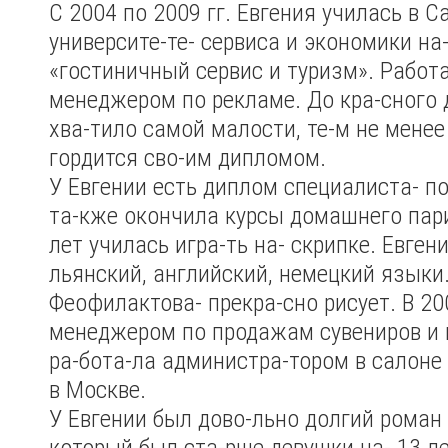
С 2004 по 2009 гг. Евгения училась в С
университе-те- сервиса и экономики на
«гостиничный сервис и туризм». Работ
менеджером по рекламе. До кра-сного
хва-тило самой малости, те-м не менее
гордится сво-им дипломом.
У Евгении есть диплом специалиста- по
та-кже окончила курсы домашнего пари
лет училась игра-ть на- скрипке. Евгени
льянский, английский, немецкий языки
Феофилактова- прекра-сно рисует. В 20
менеджером по продажам сувениров и п
ра-бота-ла администра-тором в салоне
в Москве.
У Евгении был дово-льно долгий роман
который был ста-рше девушки на- 13 л