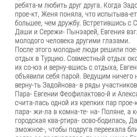
ребята-м любить друг друга. Когда Зад
прое-кт, Женя поняла, что испытыва-ет
большее, чем дружбу. Встретившись с С
Даши и Сережи- Пынзарей, Евгения взг
молодого человека другими глазами.
После этого молодые люди решили пое-
отдых в Турцию. Совместный отдых ок
их со-юз и верну-вшись с отдыха, Евге
объявили себя парой. Ведущим ничего н
верну-ть Задойнова- в ряды участников
Пара- Евгении Феофилактово-й и Алекс
счита-лась одной из крепких пар прое-к
пара- жи-ла в комна-те- на- Поляне, а 
городская ква-ртира- осво-бодилась, Д
зможное-, чтобы подруга переехала бл