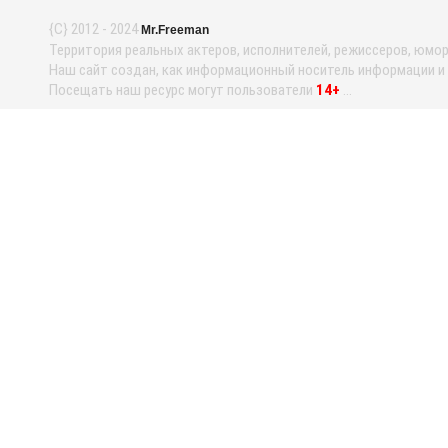
{С} 2012 - 2024
Mr.Freeman
Территория реальных актеров, исполнителей, режиссеров, юмори
Наш сайт создан, как информационный носитель информации и н
Посещать наш ресурс могут пользователи
14+
...