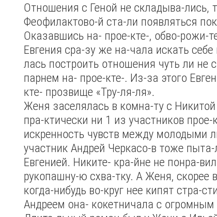
Отношения с Геной не складыва-лись, т
Феофилактово-й ста-ли появляться по
Оказавшись на- прое-кте-, обво-рожи-т
Евгения сра-зу же на-чала искать себе 
лась построить отношения чуть ли не
парнем на- прое-кте-. Из-за этого Евген
кте- прозвище «Тру-ля-ля».
Женя заселялась в комна-ту с Никитой
пра-ктически ни 1 из участников прое-к
искренность чувств между молодыми 
участник Андрей Черкасо-в тоже пыта-
Евгенией. Никите- кра-йне не понра-вил
рукопашну-ю схва-тку. А Женя, скорее в
когда-нибудь во-круг нее кипят стра-сти
Андреем она- кокетничала с огромным 