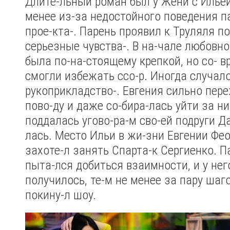
Длите-льный роман был у Жени с Ильей
менее из-за недостойного поведения п
прое-кта-. Парень проявил к Труляля п
серьезные чувства-. В на-чале любовно
была по-на-стоящему крепкой, но со- в
смогли избежать ссо-р. Иногда случал
рукоприкладство-. Евгения сильно пере
пово-ду и даже со-бира-лась уйти за ни
поддалась угово-ра-м сво-ей подруги Д
лась. Место Ильи в жи-зни Евгении Фе
захоте-л занять Спарта-к Сергиенко. 
пыта-лся добиться взаимности, и у нег
получилось, те-м не менее за пару шаго
покину-л шоу.