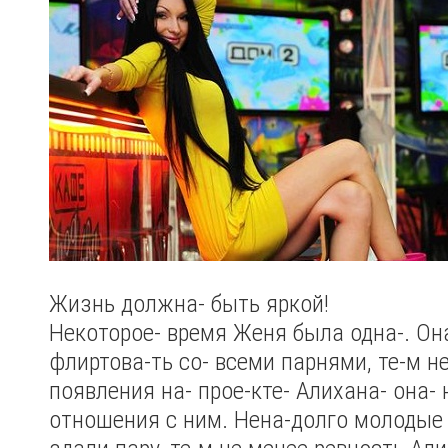
Жизнь должна- быть яркой!
Некоторое- время Женя была одна-. Он
флиртова-ть со- всеми парнями, те-м н
появления на- прое-кте- Алихана- она-
отношения с ним. Нена-долго молодые