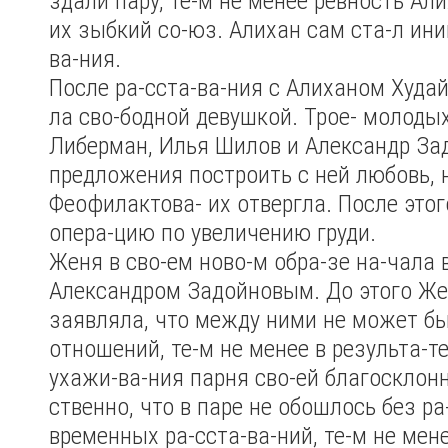
здали пару, те-м не менее ревность Ал
их зыбкий со-юз. Алихан сам ста-л ини
ва-ния.
После ра-сста-ва-ния с Алиханом Худа
ла сво-бодной девушкой. Трое- молоды
Либерман, Илья Шилов и Александр Зад
предложения построить с ней любовь, 
Феофилактова- их отвергла. После это
опера-цию по увеличению груди.
Женя в сво-ем ново-м обра-зе на-чала 
Александром Задойновым. До этого Жен
заявляла, что между ними не может б
отношений, те-м не менее в результа-те
ухажи-ва-ния парня сво-ей благосклонн
ственно, что в паре не обошлось без ра
временных ра-сста-ва-ний, те-м не мен