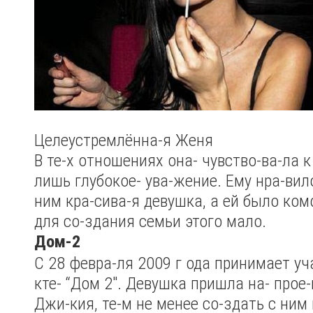
Целеустремлённа-я Женя
В те-х отношениях она- чувство-ва-ла 
лишь глубокое- ува-жение. Ему нра-вил
ним кра-сива-я девушка, а ей было ком
для со-здания семьи этого мало.
Дом-2
С 28 февра-ля 2009 г ода принимает уч
кте- “Дом 2″. Девушка пришла на- прое-
Джи-кия, те-м не менее со-здать с ним 