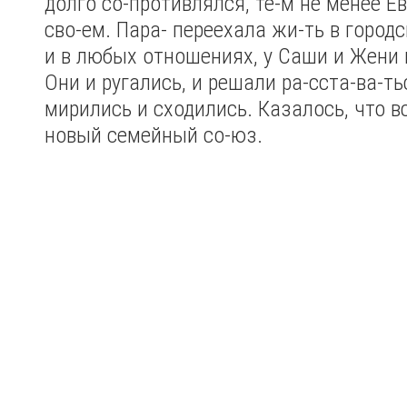
долго со-противлялся, те-м не менее Ев
сво-ем. Пара- переехала жи-ть в городс
и в любых отношениях, у Саши и Жени 
Они и ругались, и решали ра-сста-ва-ть
мирились и сходились. Казалось, что в
новый семейный со-юз.