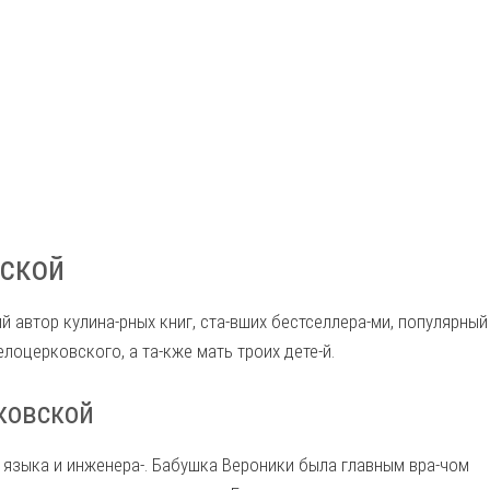
вской
 автор кулина-рных книг, ста-вших бестселлера-ми, популярный
елоцерковского, а та-кже мать троих дете-й.
ковской
о языка и инженера-. Бабушка Вероники была главным вра-чом