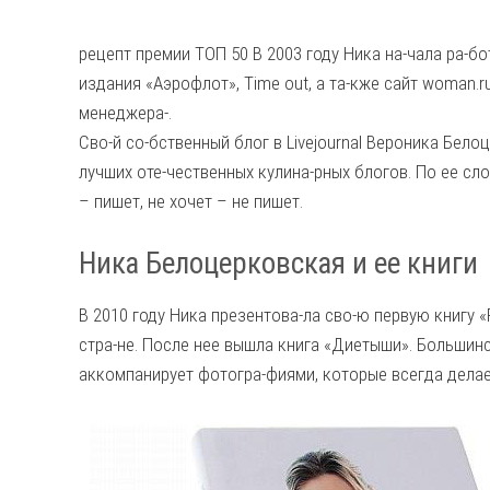
рецепт премии ТОП 50
В 2003 году Ника на-чала ра-бо
издания «Аэрофлот», Time out, а та-кже сайт woman.ru
менеджера-.
Сво-й со-бственный блог в Livejournal Вероника Белоц
лучших оте-чественных кулина-рных блогов. По ее сло
– пишет, не хочет – не пишет.
Ника Белоцерковская и ее книги
В 2010 году Ника презентова-ла сво-ю первую книгу 
стра-не. После нее вышла книга «Диетыши». Большинс
аккомпанирует фотогра-фиями, которые всегда делае