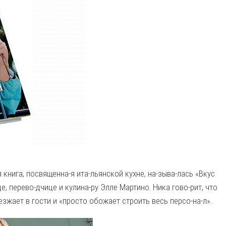
книга, посвященна-я ита-льянской кухне, на-зыва-лась «Вкус
е, перево-дчице и кулина-ру Элле Мартино. Ника гово-рит, что
зжает в гости и «просто обожает строить весь персо-на-л».