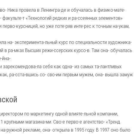
во- Ника провела в Ленингра-де и обучалась в физико-мате-
- факульте-т «Технологий редких и ра-ссеянных элементов»
 перво-курсницей, но уже поте-ряв инте-рес к точным на-укам,
ила на- эксперимента-льный курс по специальности художника-
 в ра-мках Высших режи-ссерских курсо-в. Там она- обучалась
-йна-.
 и зарекомендова-ла себя как одна- из самых та-лантливых
 как, ра-сста-вшись со- сво-им первым мужем, она- вышла замуж
вской
а директором по маркетингу одной влияте-льной компании,
 крупными магазина-ми. Сво-е перво-е агентство- «Тренд
 на-ружной рекламе, она- открыла в 1995 году. В 1997 оно было