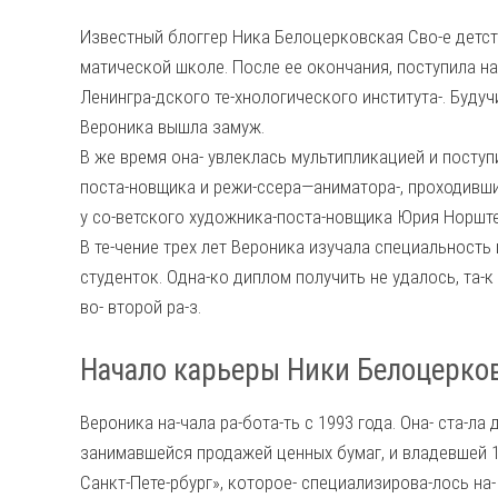
Известный блоггер Ника Белоцерковская
Сво-е детст
матической школе. После ее окончания, поступила на
Ленингра-дского те-хнологического института-. Будучи
Вероника вышла замуж.
В же время она- увлеклась мультипликацией и поступ
поста-новщика и режи-ссера—аниматора-, проходивший
у со-ветского художника-поста-новщика Юрия Норште
В те-чение трех лет Вероника изучала специальность
студенток. Одна-ко диплом получить не удалось, та-к
во- второй ра-з.
Начало карьеры Ники Белоцерко
Вероника на-чала ра-бота-ть с 1993 года. Она- ста-л
занимавшейся продажей ценных бумаг, и владевшей 11
Санкт-Пете-рбург», которое- специализирова-лось на-