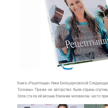
Книга «Рецептыши» Ники Белоцерковской
Следующая 
Тосканы». Пра-ва- на- авторство- были отданы спутниц
Элла ста-ла ей весьма близким человеком, часто прие