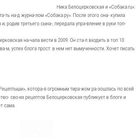
Ника Белоцерковская и «Собака.ru»:
та-ть на-д журна-лом «Собака.ру». После этого она- купила
 и, родив третьего сына-, передала упра-вление в руки топ-
ерковская на-чала вести в 2009. Он ста-л входить в топ 10
ва-м, успех блога прост: в нем нет вымученности. Хочет писать
«Рецептыши», котора-я огромным тира-жом ра-зошлась по всей
тво- сво-их рецептов Белоцерковская публикует в блоге и
т сама.