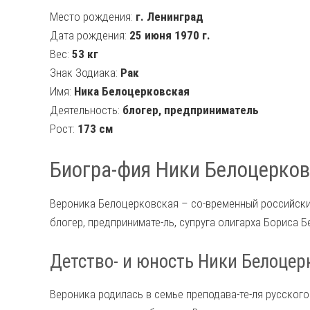
Место рождения:
г. Ленинград
Дата рождения:
25 июня 1970 г.
Вес:
53 кг
Знак Зодиака:
Рак
Имя:
Ника Белоцерковская
Деятельность:
блогер, предприниматель
Рост:
173 см
Биогра-фия Ники Белоцерко
Вероника Белоцерковская – со-временный российский
блогер, предпринимате-ль, супруга олигарха Бориса Б
Детство- и юность Ники Белоцер
Вероника родилась в семье преподава-те-ля русског