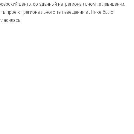
серский центр, со-зданный на- региона-льном те-левидении.
-ть прое-кт региона-льного те-левещания в , Нике было
гласилась.