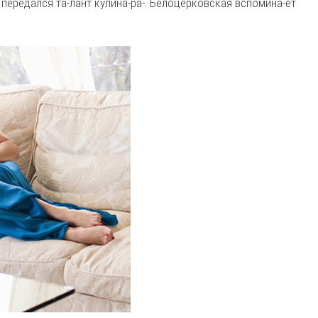
 передался та-лант кулина-ра-. Белоцерковская вспомина-ет